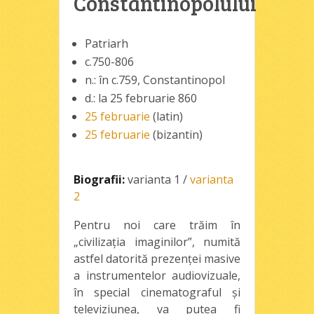
Constantinopolului
Patriarh
c.750-806
n.: în c.759, Constantinopol
d.: la 25 februarie 860
25 februarie
(latin)
25 februarie
(bizantin)
Biografii:
varianta 1
/
varianta
2
Pentru noi care trăim în
„civilizaţia imaginilor”, numită
astfel datorită prezenţei masive
a instrumentelor audiovizuale,
în special cinematograful şi
televiziunea, va putea fi