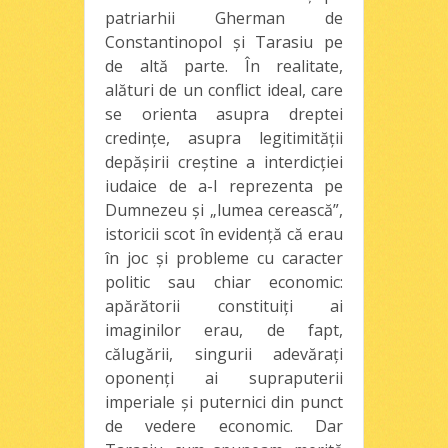
patriarhii Gherman de
Constantinopol şi Tarasiu pe
de altă parte. În realitate,
alături de un conflict ideal, care
se orienta asupra dreptei
credinţe, asupra legitimităţii
depăşirii creştine a interdicţiei
iudaice de a-l reprezenta pe
Dumnezeu şi „lumea cerească”,
istoricii scot în evidenţă că erau
în joc şi probleme cu caracter
politic sau chiar economic:
apărătorii constituiţi ai
imaginilor erau, de fapt,
călugării, singurii adevăraţi
oponenţi ai supraputerii
imperiale şi puternici din punct
de vedere economic. Dar