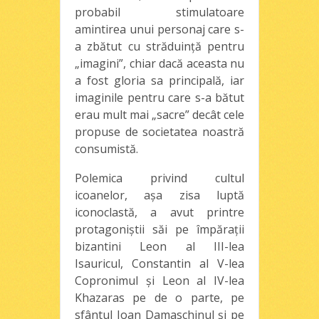
probabil stimulatoare
amintirea unui personaj care s-
a zbătut cu străduinţă pentru
„imagini”, chiar dacă aceasta nu
a fost gloria sa principală, iar
imaginile pentru care s-a bătut
erau mult mai „sacre” decât cele
propuse de societatea noastră
consumistă.
Polemica privind cultul
icoanelor, aşa zisa luptă
iconoclastă, a avut printre
protagoniştii săi pe împăraţii
bizantini Leon al III-lea
Isauricul, Constantin al V-lea
Copronimul şi Leon al IV-lea
Khazaras pe de o parte, pe
sfântul Ioan Damaschinul şi pe