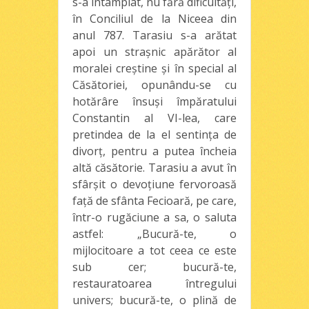
s-a întâmplat, nu fără dificultăţi,
în Conciliul de la Niceea din
anul 787. Tarasiu s-a arătat
apoi un straşnic apărător al
moralei creştine şi în special al
Căsătoriei, opunându-se cu
hotărâre însuşi împăratului
Constantin al VI-lea, care
pretindea de la el sentinţa de
divorţ, pentru a putea încheia
altă căsătorie. Tarasiu a avut în
sfârşit o devoţiune fervoroasă
faţă de sfânta Fecioară, pe care,
într-o rugăciune a sa, o saluta
astfel: „Bucură-te, o
mijlocitoare a tot ceea ce este
sub cer; bucură-te,
restauratoarea întregului
univers; bucură-te, o plină de