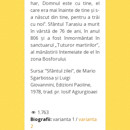
har, Domnul este cu tine, el
care era mai înainte de tine şi s-
a născut din tine, pentru a trăi
cu noi”. Sfântul Tarasiu a murit
în vârstă de 76 de ani, în anul
806 şi a fost înmormântat în
sanctuarul „Tuturor martirilor”,
al mănăstirii întemeiate de el în
zona Bosforului.
Sursa: "Sfântul zilei", de Mario
Sgarbossa şi Luigi
Giovannini, Edizioni Paoline,
1978, trad. pr. Iosif Agiurgioaei
1.763
Biografii:
varianta 1
/
varianta
2