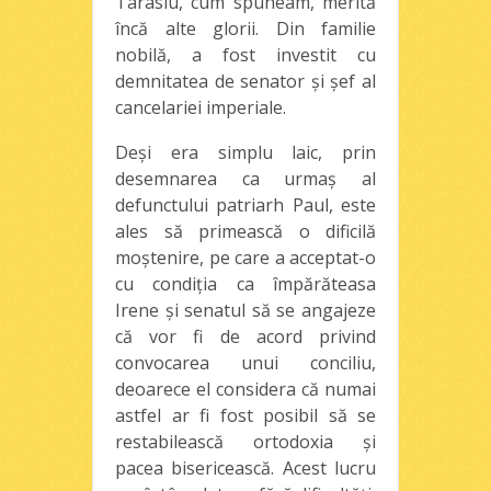
Tarasiu, cum spuneam, merită
încă alte glorii. Din familie
nobilă, a fost investit cu
demnitatea de senator şi şef al
cancelariei imperiale.
Deşi era simplu laic, prin
desemnarea ca urmaş al
defunctului patriarh Paul, este
ales să primească o dificilă
moştenire, pe care a acceptat-o
cu condiţia ca împărăteasa
Irene şi senatul să se angajeze
că vor fi de acord privind
convocarea unui conciliu,
deoarece el considera că numai
astfel ar fi fost posibil să se
restabilească ortodoxia şi
pacea bisericească. Acest lucru