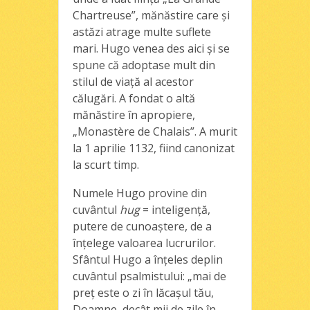
Chartreuse”, mănăstire care şi
astăzi atrage multe suflete
mari. Hugo venea des aici şi se
spune că adoptase mult din
stilul de viaţă al acestor
călugări. A fondat o altă
mănăstire în apropiere,
„Monastère de Chalais”. A murit
la 1 aprilie 1132, fiind canonizat
la scurt timp.
Numele Hugo provine din
cuvântul
hug
= inteligenţă,
putere de cunoaştere, de a
înţelege valoarea lucrurilor.
Sfântul Hugo a înţeles deplin
cuvântul psalmistului: „mai de
preţ este o zi în lăcaşul tău,
Doamne, decât mii de zile în