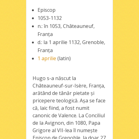
Episcop
1053-1132
n.: în 1053, Châteauneuf,
Franţa
d.: la 1 aprilie 1132, Grenoble,
Franţa
1 aprilie
(latin)
Hugo s-a născut la
Châteauneuf-sur-Isère, Franţa,
arătând de tânăr pietate şi
pricepere teologică. Aşa se face
că, laic fiind, a fost numit
canonic de Valence. La Conciliul
de la Avignon, din 1080, Papa
Grigore al VII-lea îl numeşte
Episcop de Grenoble, la doar 27