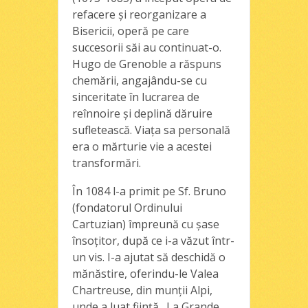
refacere şi reorganizare a
Bisericii, operă pe care
succesorii săi au continuat-o.
Hugo de Grenoble a răspuns
chemării, angajându-se cu
sinceritate în lucrarea de
reînnoire şi deplină dăruire
sufletească. Viaţa sa personală
era o mărturie vie a acestei
transformări.
În 1084 l-a primit pe Sf. Bruno
(fondatorul Ordinului
Cartuzian) împreună cu şase
însoţitor, după ce i-a văzut într-
un vis. I-a ajutat să deschidă o
mănăstire, oferindu-le Valea
Chartreuse, din munţii Alpi,
unde a luat fiinţă „La Grande