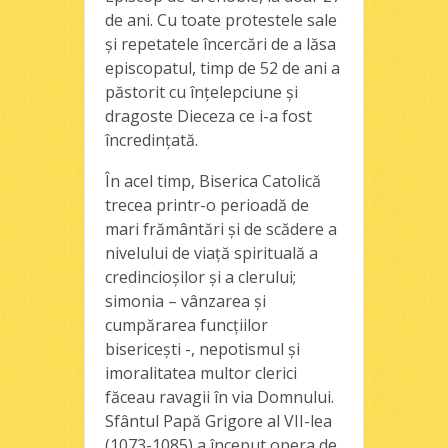
de ani. Cu toate protestele sale
şi repetatele încercări de a lăsa
episcopatul, timp de 52 de ani a
păstorit cu înţelepciune şi
dragoste Dieceza ce i-a fost
încredinţată.
În acel timp, Biserica Catolică
trecea printr-o perioadă de
mari frământări şi de scădere a
nivelului de viaţă spirituală a
credincioşilor şi a clerului;
simonia – vânzarea şi
cumpărarea funcţiilor
bisericeşti -, nepotismul şi
imoralitatea multor clerici
făceau ravagii în via Domnului.
Sfântul Papă Grigore al VII-lea
(1073-1085) a început opera de