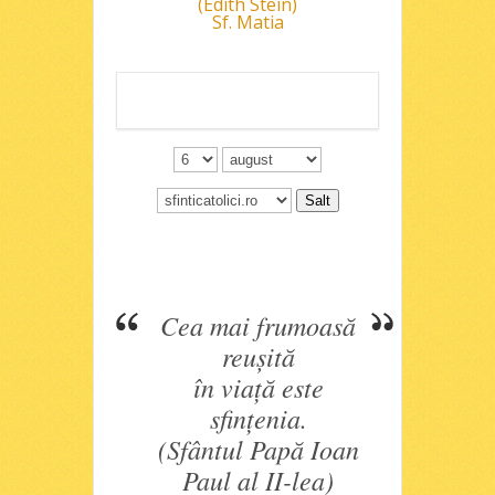
(Edith Stein)
Sf. Matia
Cea mai frumoasă
reuşită
în viaţă este
sfinţenia.
(Sfântul Papă Ioan
Paul al II-lea)