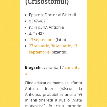
(Crisostomul)
Episcop, Doctor al Bisericii
c.347-407
n.: în c.347, Antiohia
d.: în 407
13 septembrie
(latin)
27 ianuarie
,
30 ianuarie
,
13
septembrie
(bizantin)
Biografii:
varianta 1
/
varianta
2
Fiind educat de mama sa, sfânta
Antusa, Ioan (născut la
Antiohia, probabil în anul 349)
în anii tinereţii a dus o „viaţă
monastică” în casa proprie.