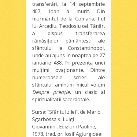
transferări, la 14 septembrie
407, Ioan a murit. Din
mormântul de la Comana, fiul
lui Arcadiu, Teodosiu cel Tânăr,
a dispus transferarea
rămăşiţelor pământeşti ale
sfântului la Constantinopol,
unde au ajuns în noaptea de 27
ianuarie 438, în prezenţa unei
mulţimi ovaţionante. Dintre
numeroasele scrieri ale
sfântului amintim micul volum
Despre preoţie
, un clasic al
spiritualităţii sacerdotale.
Sursa: "Sfântul zilei", de Mario
Sgarbossa şi Luigi
Giovannini, Edizioni Paoline,
1978, trad. pr. Iosif Agiurgioaei