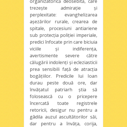
organizatorică deosebită, care
trezeşte admiraţie şi
perplexitate: evanghelizarea
aşezărilor rurale, crearea de
spitale, procesiuni antiariene
sub protecţia poliţiei imperiale,
predici înfocate prin care biciuia
viciile şi indiferenţa,
avertismente severe către
călugării indolenţi şi ecleziasticii
prea sensibili faţă de atracţia
bogăţiilor. Predicile lui Ioan
durau peste două ore, dar
învăţatul patriarh ştia să
folosească cu o pricepere
încercată toate registrele
retoricii, desigur nu pentru a
gâdila auzul ascultătorilor săi,
dar pentru a învăţa, corija,