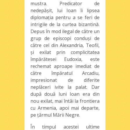
mustra. Predicator de
nedepăşit, lui Ioan îi lipsea
diplomaţia pentru a se feri de
intrigile de la curtea bizantină.
Depus în mod ilegal de către un
grup de episcopi conduşi de
către cel din Alexandria, Teofil,
şi exilat prin complicitatea
împărătesei Eudoxia, este
rechemat aproape imediat de
către împăratul Arcadiu,
impresionat de diferite
neplăceri ivite la palat. Dar
după două luni Ioan era din
nou exilat, mai întâi la frontiera
cu Armenia, apoi mai departe,
pe ţărmul Mării Negre.
În timpul acestei ultime