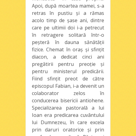
Apoi, după moartea mamei, s-a
retras în pustiu şi a rămas
acolo timp de şase ani, dintre
care pe ultimii doi i-a petrecut
în retragere solitară într-o
peşteră în dauna sănătăţii
fizice. Chemat în oraş şi sfinţit
diacon, a dedicat cinci ani
pregătirii pentru preoţie şi
pentru ministerul predicării.
Fiind sfinţit preot de către
episcopul Fabian, i-a devenit un
colaborator zelos în
conducerea bisericii antiohene.
Specializarea pastorală a lui
Ioan era predicarea cuvântului
lui Dumnezeu, în care excela
prin daruri oratorice şi prin