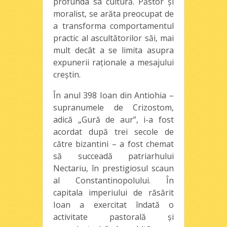
profunda sa cultură. Păstor şi
moralist, se arăta preocupat de
a transforma comportamentul
practic al ascultătorilor săi, mai
mult decât a se limita asupra
expunerii raţionale a mesajului
creştin.
În anul 398 Ioan din Antiohia –
supranumele de Crizostom,
adică „Gură de aur”, i-a fost
acordat după trei secole de
către bizantini – a fost chemat
să succeadă patriarhului
Nectariu, în prestigiosul scaun
al Constantinopolului. În
capitala imperiului de răsărit
Ioan a exercitat îndată o
activitate pastorală şi