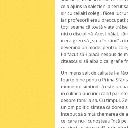
ce a ajuns la salezieni a cerut să
şir cu ceilalţi colegi, făcea luc
iar profesorii erau preocupaţi; 
toţii seama că toată viaţa trăise
nici o disciplină. Acest băiat, că
îi era greu să „stea în rând” a î
devenind un model pentru colegii
l-a făcut să-i placă nespus de m
citească şi să aibă o caligrafie 
Un imens salt de calitate l-a fă
foarte bine pentru Prima Sfântă
momente simţind că este un pas
în culmea bucuriei când părintel
despre familia sa. Cu timpul, Ze
un om politic: simţea că dorea s
început să simtă chemarea de a 
cei care nu-l cunoşteau încă pe 
cei cinci ani de şcoală, prin ef