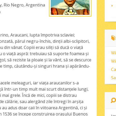
ay, Rio Negro, Argentina
a
rino, Araucani, lupta împotriva sclaviei;
zată, părul negru-închis, dinţii albi-sclipitori,
u din vânat. Copiii erau siliţi să ducă o viaţă
Wi
ru o viaţă aspră: trebuiau să suporte foamea şi
, să reziste la ploaie şi la vânt, să se descurce
Wi
e timp, căutându-şi singuri hrana şi apărându-
Ca
Sa
 acele meleaguri, iar viaţa araucanilor s-a
ă într-un timp mult mai scurt distanţele lungi,
 mai grele. Încă de mici, copiii se distrau
e călărie, sau alergând zile întregi în arşiţa
 au adus doar caii în viitoarea Argentină, ci şi
 în 1536 se începe construirea oraşului Buenos