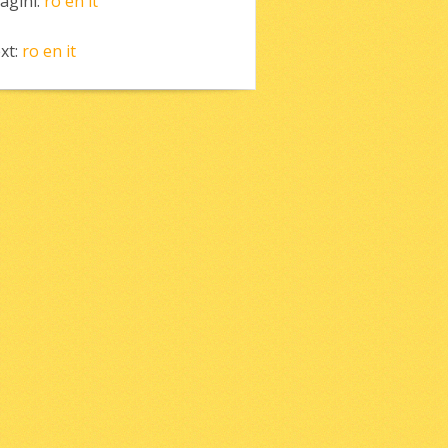
agini:
ro
en
it
xt:
ro
en
it