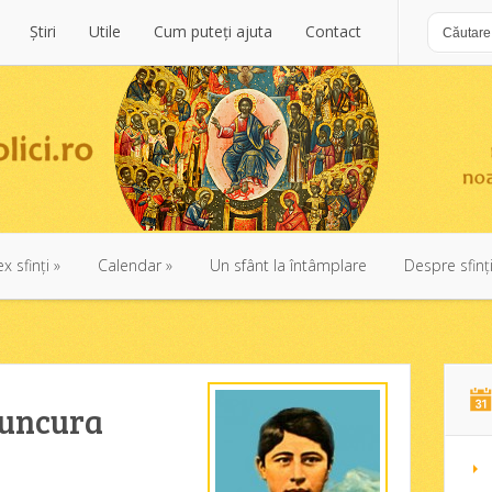
Ştiri
Utile
Cum puteţi ajuta
Contact
Ştiri
Utile
Cum puteţi ajuta
Contact
x sfinţi
»
Calendar
»
Un sfânt la întâmplare
Despre sfinţ
x sfinţi
»
Calendar
»
Un sfânt la întâmplare
Despre sfinţ
muncura