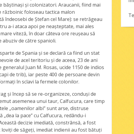
Im
e băştinaşi şi colonizatori. Araucanii, fiind mai
e războinic foloseau tactica malon
Te
tă îndeosebi de Ştefan cel Mare): se retrăgeau
tru a-i ataca apoi pe neaşteptate, mai ales
n mare viteză, în doar câteva ore reuşeau să
 abuziv de către spanioli.
parte de Spania şi se declară ca fiind un stat
voie de acel teritoriu şi de aceea, 23 de ani
 generalul Juan M. Rosas, ucide 1150 de indios
capi de trib), iar peste 400 de persoane devin
ormaţi în sclavi la fermele colonilor.
rag şi încep să se re-organizeze, conduşi de
 temut asemenea unui taur, Calfucura, care timp
atele „oamenilor albi” sunt arse, distruse
ă „dea la pace” cu Calfucura, redându-i
 Această decizie imediată, constrânsă, a fost
 loviţi de săgeţi, imediat indienii au fost bătuţi