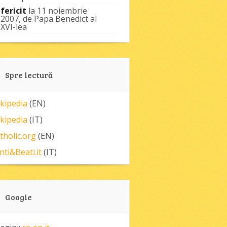
fericit
la 11 noiembrie
2007, de Papa Benedict al
XVI-lea
Spre lectură
kipedia
(EN)
kipedia
(IT)
tholic.org
(EN)
nti&Beati.it
(IT)
Google