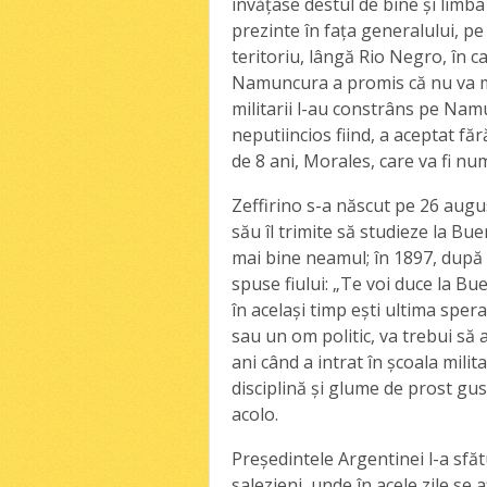
învăţase destul de bine şi limba
prezinte în faţa generalului, p
teritoriu, lângă Rio Negro, în car
Namuncura a promis că nu va mai
militarii l-au constrâns pe Nam
neputiincios fiind, a aceptat fără
de 8 ani, Morales, care va fi num
Zeffirino s-a născut pe 26 augu
său îl trimite să studieze la Bu
mai bine neamul; în 1897, după o
spuse fiului: „Te voi duce la Bue
în acelaşi timp eşti ultima spera
sau un om politic, va trebui să 
ani când a intrat în şcoala mili
disciplină şi glume de prost gust
acolo.
Preşedintele Argentinei l-a sfătu
salezieni, unde în acele zile se