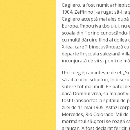
Cagliero, a fost numit arhiepisc
1904. Zeffirino l-a rugat să-l ia
Cagliero acceptă mai ales după r
Europa, împotriva tbc-ului, nu 
şcoala din Torino cunoscându-l
cu multă dăruire fiind al doilea 
X-lea, care îl binecuvântează cu
departe în şcoala saleziană Villa 
înconjurată de vii şi pomi de mă
Un coleg îşi aminteşte de el: „
să aibă ochii sclipitori; în bise
sufere tot mai mult. Pe patul d
dacă Domnul vrea, să mă pot vi
fost transportat la spitalul de
zilei de 11 mai 1905. Astăzi cor
Mercedes, Rio Colorado. Mii de c
mormântul său; toţi se roagă ca
araucan. A fost declarat fericit