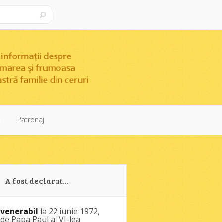
i
Patronaj
i
Patronaj
A fost declarat…
venerabil
la 22 iunie 1972,
de Papa Paul al VI-lea