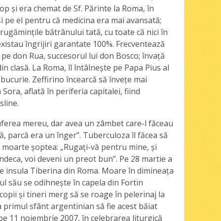
op şi era chemat de Sf. Părinte la Roma, în
 şi pe el pentru că medicina era mai avansată;
ugăminţile bătrânului tată, cu toate că nici în
existau îngrijiri garantate 100%. Frecventează
 pe don Rua, succesorul lui don Bosco; învaţă
din clasă. La Roma, îl întâlneşte pe Papa Pius al
 bucurie. Zeffirino încearcă să înveţe mai
Sora, aflată în periferia capitalei, fiind
sline.
Suferea mereu, dar avea un zâmbet care-l făceau
rică, parcă era un înger”. Tuberculoza îl făcea să
e moarte şoptea: „Rugaţi-vă pentru mine, şi
ndeca, voi deveni un preot bun”. Pe 28 martie a
 pe insula Tiberina din Roma. Moare în dimineaţa
pul său se odihneşte în capela din Fortin
opii şi tineri merg să se roage în pelerinaj la
 primul sfânt argentinian să fie acest băiat
, pe 11 noiembrie 2007, în celebrarea liturgică