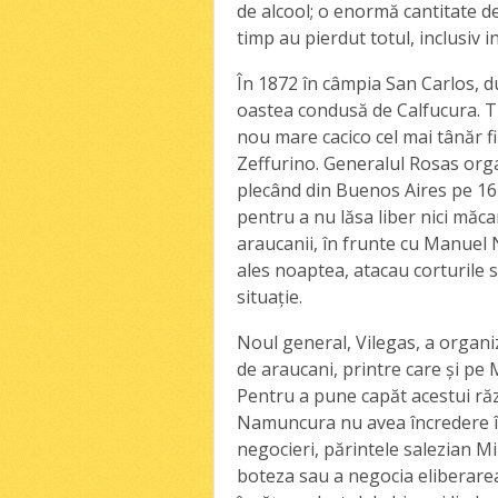
de alcool; o enormă cantitate de
timp au pierdut totul, inclusiv 
În 1872 în câmpia San Carlos, d
oastea condusă de Calfucura. Tr
nou mare cacico cel mai tânăr f
Zeffurino. Generalul Rosas org
plecând din Buenos Aires pe 16 
pentru a nu lăsa liber nici măcar
araucanii, în frunte cu Manuel
ales noaptea, atacau corturile s
situaţie.
Noul general, Vilegas, a organi
de araucani, printre care şi pe 
Pentru a pune capăt acestui ră
Namuncura nu avea încredere în 
negocieri, părintele salezian Mi
boteza sau a negocia eliberare