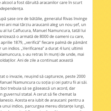
 alcool a fost dăruită aracanilor care în scurt
independenţa.
upă şase ore de bătălie, generalul Rivas învinge
ei ani mai târziu araucanii aleg un nou şef, un
iu al lui Calfucura, Manuel Namuncura, tatăl lui
anizează o armată de 8000 de oameni cu care,
aprilie 1879, „verifică” fiecare palmă de pământ
 un indios. „Verificarea” a durat 4 luni; ultimii
 Namuncura, s-au retras în munţi de unde, mai
oldaţilor. Ani de zile a continuat această
zat o invazie, reuşind să captureze, peste 2000
Manuel Namuncura cu soţia şi cei patru fii ai săi.
zboi trebuia să se găsească un acord, dar
guvernul statal. A cerut să fie chemat la
lanesio. Acesta era iubit de araucani: pentru a
a unui indios, parcurgea mereu distanţe lungi,