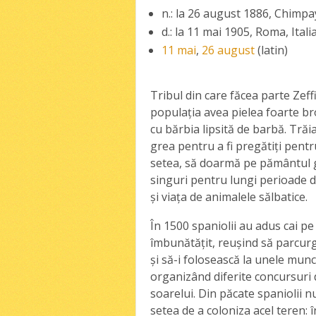
n.: la 26 august 1886, Chimp
d.: la 11 mai 1905, Roma, Itali
11 mai
,
26 august
(latin)
Tribul din care făcea parte Zeffi
populaţia avea pielea foarte bron
cu bărbia lipsită de barbă. Trăia
grea pentru a fi pregătiţi pent
setea, să doarmă pe pământul gol
singuri pentru lungi perioade d
şi viaţa de animalele sălbatice.
În 1500 spaniolii au adus cai pe
îmbunătăţit, reuşind să parcurg
şi să-i folosească la unele munci
organizând diferite concursuri d
soarelui. Din păcate spaniolii nu
setea de a coloniza acel teren: