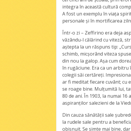
integra în această cultură compl
A fost un exemplu în viaţa spirit
personale şi în mortificarea ziln
Într-o zi – Zeffirino era deja a
văzându-l călărind cu viteză, stri
aştepta la un răspuns tip: „Curse
schimb, micşorând viteza spuse:
din nou la galop. Aşa cum dorea 
în rugăciune. Era ca un arbitru î
colegii săi certăreţi. Impresiona
ar fi meditat fiecare cuvânt; cu 
se roage bine. Mulţumită lui, ta
80 de ani. În 1903, la numai 16 a
aspiranţilor salezieni de la Vie
Din cauza sănătăţii sale şubred
la rudele sale pentru a benefici
obişnuit. Se simte mai bine, dar