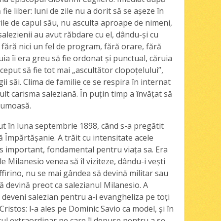
 fie liber: luni de zile nu a dorit să se aşeze în
rurile de capul său, nu asculta aproape de nimeni,
salezienii au avut răbdare cu el, dându-şi cu
 fără nici un fel de program, fără orare, fără
ruia îi era greu să fie ordonat şi punctual, căruia
nceput să fie tot mai „ascultător clopoţelului”,
 săi. Clima de familie ce se respira în internat
ult carisma saleziană. În puţin timp a învăţat să
frumoasă.
cut în luna septembrie 1898, când s-a pregătit
 Împărtăşanie. A trăit cu intensitate acele
 important, fondamental pentru viaţa sa. Era
e Milanesio venea să îl viziteze, dându-i veşti
ffirino, nu se mai gândea să devină militar sau
ă devină preot ca salezianul Milanesio. A
deveni salezian pentru a-i evangheliza pe toţi
Cristos: l-a ales pe Dominic Savio ca model, şi în
ortul extraordinar pe care îl depuse pentru a se