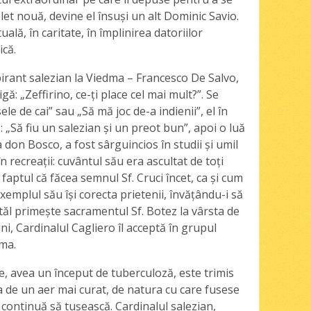
et nouă, devine el însuşi un alt Dominic Savio.
uală, în caritate, în împlinirea datoriilor
ică.
spirant salezian la Viedma – Francesco De Salvo,
gă: „Zeffirino, ce-ţi place cel mai mult?”. Se
le de cai” sau „Să mă joc de-a indienii”, el în
 „Să fiu un salezian şi un preot bun”, apoi o luă
don Bosco, a fost sârguincios în studii şi umil
n recreaţii: cuvântul său era ascultat de toţi
 faptul că făcea semnul Sf. Cruci încet, ca şi cum
exemplul său îşi corecta prietenii, învăţându-i să
tăl primeşte sacramentul Sf. Botez la vârsta de
ni, Cardinalul Cagliero îl acceptă în grupul
dma.
e, avea un început de tuberculoză, este trimis
a de un aer mai curat, de natura cu care fusese
 continuă să tuşească. Cardinalul salezian,