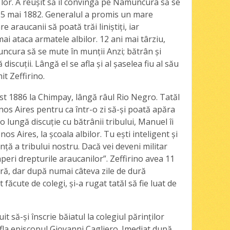
 lor. A reuşit să îl convingă pe Namuncura să se
e 5 mai 1882. Generalul a promis un mare
e araucanii să poată trăi liniştiţi, iar
 ataca armatele albilor. 12 ani mai târziu,
uncura să se mute în munţii Anzi; bătrân şi
 discuţii. Lângă el se afla şi al şaselea fiu al său
it Zeffirino.
st 1886 la Chimpay, lângă râul Rio Negro. Tatăl
enos Aires pentru ca într-o zi să-şi poată apăra
 lungă discuţie cu bătrânii tribului, Manuel îi
nos Aires, la şcoala albilor. Tu eşti inteligent şi
nţă a tribului nostru. Dacă vei deveni militar
aperi drepturile araucanilor”. Zeffirino avea 11
tară, dar după numai câteva zile de dură
 făcute de colegi, şi-a rugat tatăl să fie luat de
it să-şi înscrie băiatul la colegiul părinţilor
 afla episcopul Giovanni Cagliero. Imediat după