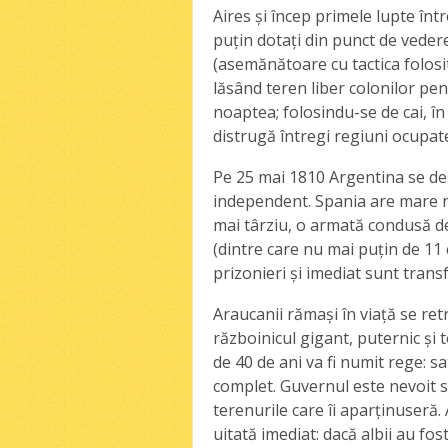
Aires şi încep primele lupte într
puţin dotaţi din punct de veder
(asemănătoare cu tactica folosi
lăsând teren liber colonilor pen
noaptea; folosindu-se de cai, î
distrugă întregi regiuni ocupate
Pe 25 mai 1810 Argentina se des
independent. Spania are mare ne
mai târziu, o armată condusă de
(dintre care nu mai puţin de 11 
prizonieri şi imediat sunt transf
Araucanii rămaşi în viaţă se ret
războinicul gigant, puternic şi
de 40 de ani va fi numit rege: s
complet. Guvernul este nevoit s
terenurile care îi aparţinuseră.
uitată imediat: dacă albii au fost